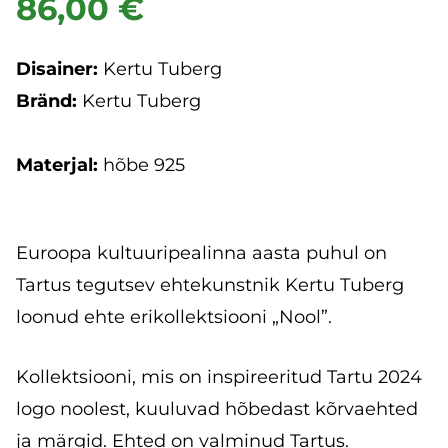
86,00 €
Disainer:
Kertu Tuberg
Bränd:
Kertu Tuberg
Materjal:
hõbe 925
Euroopa kultuuripealinna aasta puhul on
Tartus tegutsev ehtekunstnik
Kertu Tuberg
loonud ehte erikollektsiooni „Nool”.
Kollektsiooni, mis on inspireeritud Tartu 2024
logo noolest, kuuluvad hõbedast kõrvaehted
ja märgid. Ehted on valminud Tartus.