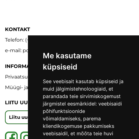
KONTAKT
Telefon: (+372) 5302 9848
e-mail: pood@lmk.ee
Me kasutame
küpsiseid
INFORMATSIOON
Privaatsuspoliitika
See veebisait kasutab küpsiseid ja
Müügi- ja tagastustingimused
muid jälgimistehnoloogiaid, et
parandada teie sirvimiskogemust
LIITU UUDISKIRJAGA
järgmistel eesmärkidel:
veebisaidi
põhifunktsioonide
Liitu uudiskirjaga
võimaldamiseks
,
parema
kliendikogemuse pakkumiseks
veebisaidil
,
et mõõta teie huvi