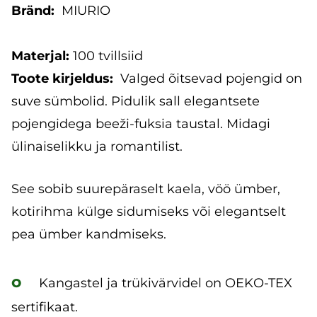
Bränd:
MIURIO
Materjal:
100 tvillsiid
Toote kirjeldus:
Valged õitsevad pojengid on
suve sümbolid. Pidulik sall elegantsete
pojengidega beeži-fuksia taustal. Midagi
ülinaiselikku ja romantilist.
See sobib suurepäraselt kaela, vöö ümber,
kotirihma külge sidumiseks või elegantselt
pea ümber kandmiseks.
o
Kangastel ja trükivärvidel on OEKO-TEX
sertifikaat.