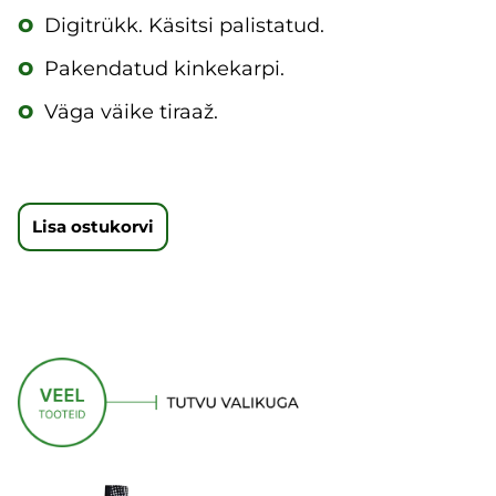
o
Digitrükk. Käsitsi palistatud.
o
Pakendatud kinkekarpi.
o
Väga väike tiraaž.
Lisa ostukorvi