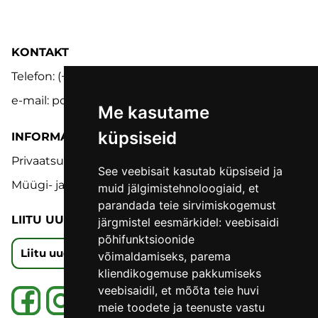
KONTAKT
Telefon: (+372) 5302 9848
e-mail: pood@lmk.ee
Me kasutame
küpsiseid
INFORMATSIOON
Privaatsuspoliitika
See veebisait kasutab küpsiseid ja
Müügi- ja tagastustingimused
muid jälgimistehnoloogiaid, et
parandada teie sirvimiskogemust
LIITU UUDISKIRJAGA
järgmistel eesmärkidel:
veebisaidi
põhifunktsioonide
Liitu uudiskirjaga
võimaldamiseks
,
parema
kliendikogemuse pakkumiseks
veebisaidil
,
et mõõta teie huvi
meie toodete ja teenuste vastu