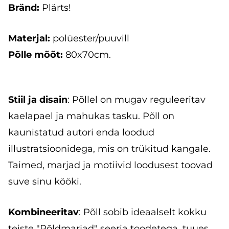
Bränd:
Plärts!
Materjal:
polüester/puuvill
Põlle mõõt:
80x70cm.
Stiil ja disain
: Põllel on mugav reguleeritav
kaelapael ja mahukas tasku. Põll on
kaunistatud autori enda loodud
illustratsioonidega, mis on trükitud kangale.
Taimed, marjad ja motiivid loodusest toovad
suve sinu kööki.
Kombineeritav
: Põll sobib ideaalselt kokku
teiste "Põldmarjad" seeria toodetega, tuues