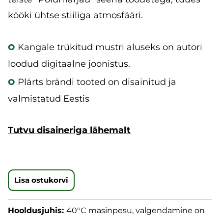
kööki ühtse stiiliga atmosfääri.
o
Kangale trükitud mustri aluseks on autori
loodud digitaalne joonistus.
o
Plärts brändi tooted on disainitud ja
valmistatud Eestis
Tutvu disaineriga lähemalt
Lisa ostukorvi
Hooldusjuhis:
40°C masinpesu, valgendamine on