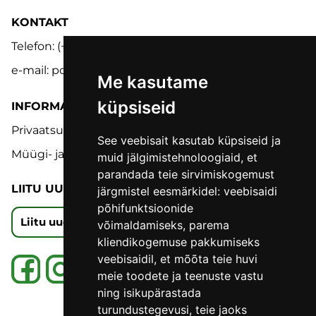
KONTAKT
Telefon: (+372) 5302 9848
e-mail: pood@lmk.ee
Me kasutame
küpsiseid
INFORMATSIOON
Privaatsuspoliitika
See veebisait kasutab küpsiseid ja
Müügi- ja tagastustingimused
muid jälgimistehnoloogiaid, et
parandada teie sirvimiskogemust
LIITU UUDISKIRJAGA
järgmistel eesmärkidel:
veebisaidi
põhifunktsioonide
Liitu uudiskirjaga
võimaldamiseks
,
parema
kliendikogemuse pakkumiseks
veebisaidil
,
et mõõta teie huvi
meie toodete ja teenuste vastu
ning isikupärastada
turundustegevusi
,
teie jaoks