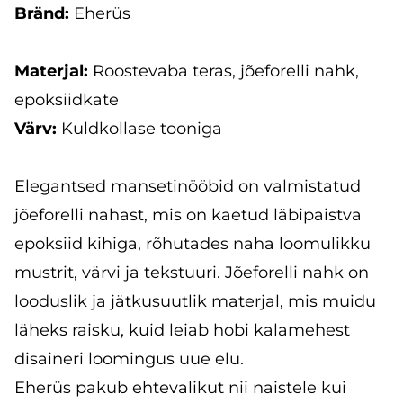
Bränd:
Eherüs
Materjal:
Roostevaba teras, jõeforelli nahk,
epoksiidkate
Värv:
Kuldkollase tooniga
Elegantsed mansetinööbid on valmistatud
jõeforelli nahast, mis on kaetud läbipaistva
epoksiid kihiga, rõhutades naha loomulikku
mustrit, värvi ja tekstuuri. Jõeforelli nahk on
looduslik ja jätkusuutlik materjal, mis muidu
läheks raisku, kuid leiab hobi kalamehest
disaineri loomingus uue elu.
Eherüs pakub ehtevalikut nii naistele kui