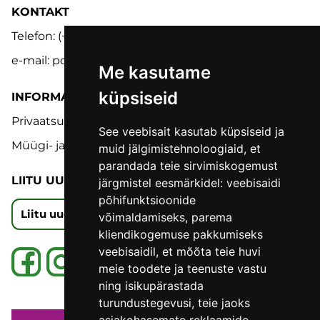
KONTAKT
Telefon: (+372) 5302 9848
e-mail: pood@lmk.ee
Me kasutame
küpsiseid
INFORMATSIOON
Privaatsuspoliitika
See veebisait kasutab küpsiseid ja
Müügi- ja tagastustingimused
muid jälgimistehnoloogiaid, et
parandada teie sirvimiskogemust
LIITU UUDISKIRJAGA
järgmistel eesmärkidel:
veebisaidi
põhifunktsioonide
Liitu uudiskirjaga
võimaldamiseks
,
parema
kliendikogemuse pakkumiseks
veebisaidil
,
et mõõta teie huvi
meie toodete ja teenuste vastu
ning isikupärastada
turundustegevusi
,
teie jaoks