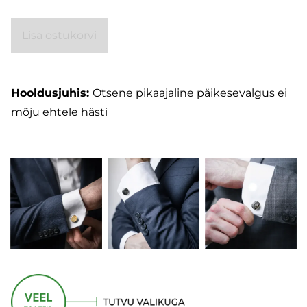
Lisa ostukorvi
Hooldusjuhis:
Otsene pikaajaline päikesevalgus ei
mõju ehtele hästi