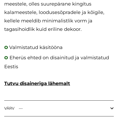
meestele, olles suurepärane kingitus
kalameestele, loodusesõpradele ja kõigile,
kellele meeldib minimalistlik vorm ja
tagasihoidlik kuid eriline dekoor.
o
Valmistatud käsitööna
o
Eherüs ehted on disainitud ja valmistatud
Eestis
Tutvu disaineriga lähemalt
VÄRV