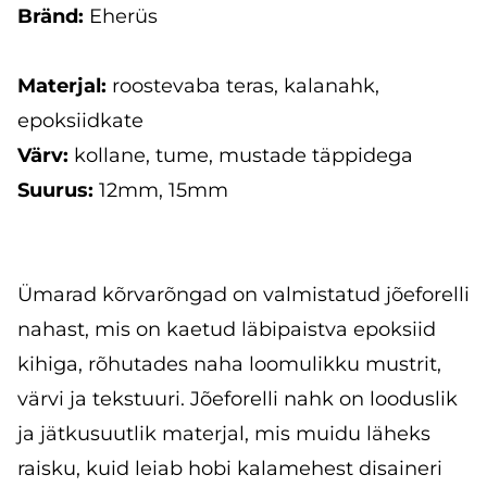
Bränd:
Eherüs
Materjal:
roostevaba teras, kalanahk,
epoksiidkate
Värv:
kollane, tume, mustade täppidega
Suurus:
12mm, 15mm
Ümarad kõrvarõngad on valmistatud jõeforelli
nahast, mis on kaetud läbipaistva epoksiid
kihiga, rõhutades naha loomulikku mustrit,
värvi ja tekstuuri. Jõeforelli nahk on looduslik
ja jätkusuutlik materjal, mis muidu läheks
raisku, kuid leiab hobi kalamehest disaineri