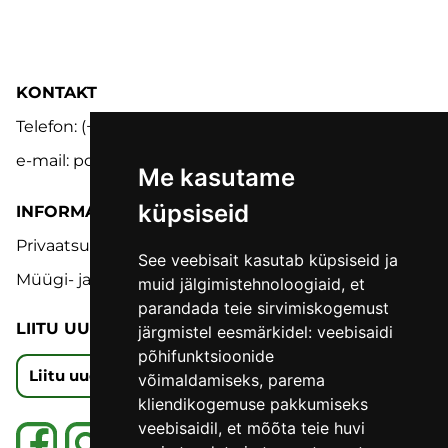
KONTAKT
Telefon: (+372) 5302 9848
e-mail: pood@lmk.ee
Me kasutame
küpsiseid
INFORMATSIOON
Privaatsuspoliitika
See veebisait kasutab küpsiseid ja
Müügi- ja tagastustingimused
muid jälgimistehnoloogiaid, et
parandada teie sirvimiskogemust
LIITU UUDISKIRJAGA
järgmistel eesmärkidel:
veebisaidi
põhifunktsioonide
Liitu uudiskirjaga
võimaldamiseks
,
parema
kliendikogemuse pakkumiseks
veebisaidil
,
et mõõta teie huvi