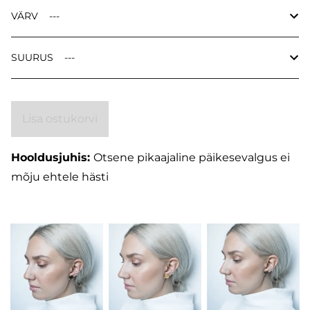
VÄRV
SUURUS
Lisa ostukorvi
Hooldusjuhis:
Otsene pikaajaline päikesevalgus ei
mõju ehtele hästi