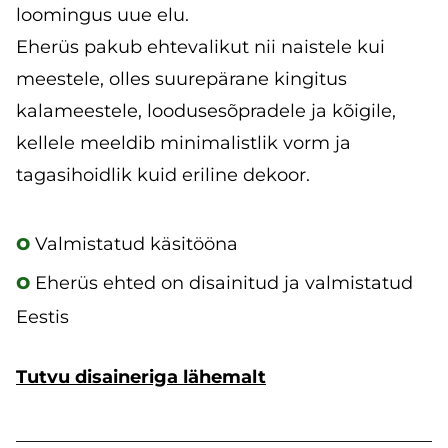
loomingus uue elu.
Eherüs pakub ehtevalikut nii naistele kui
meestele, olles suurepärane kingitus
kalameestele, loodusesõpradele ja kõigile,
kellele meeldib minimalistlik vorm ja
tagasihoidlik kuid eriline dekoor.
o
Valmistatud käsitööna
o
Eherüs ehted on disainitud ja valmistatud
Eestis
Tutvu disaineriga lähemalt