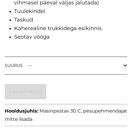
vihmasel päeval väljas jalutada)
Tuulekindel
Taskud
Kaherealine trukkidega esikinnis
Seotav vööga
SUURUS
Lisa ostukorvi
Hooldusjuhis:
Masinpestav 30 C, pesupehmendajat
mitte lisada