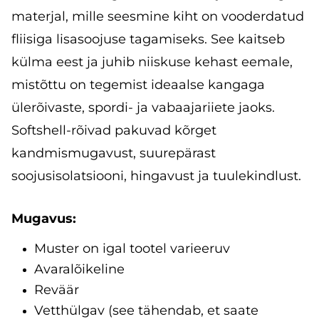
materjal, mille seesmine kiht on vooderdatud
fliisiga lisasoojuse tagamiseks. See kaitseb
külma eest ja juhib niiskuse kehast eemale,
mistõttu on tegemist ideaalse kangaga
ülerõivaste, spordi- ja vabaajariiete jaoks.
Softshell-rõivad pakuvad kõrget
kandmismugavust, suurepärast
soojusisolatsiooni, hingavust ja tuulekindlust.
Mugavus:
Muster on igal tootel varieeruv
Avaralõikeline
Reväär
Vetthülgav (see tähendab, et saate