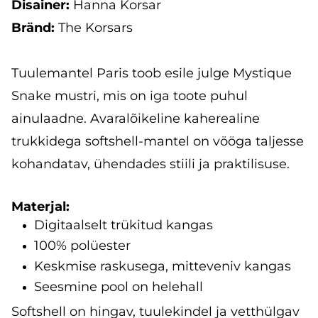
Disainer:
Hanna Korsar
Bränd:
The Korsars
Tuulemantel Paris toob esile julge Mystique
Snake mustri, mis on iga toote puhul
ainulaadne. Avaralõikeline kaherealine
trukkidega softshell-mantel on vööga taljesse
kohandatav, ühendades stiili ja praktilisuse.
Materjal:
Digitaalselt trükitud kangas
100% polüester
Keskmise raskusega, mitteveniv kangas
Seesmine pool on helehall
Softshell on hingav, tuulekindel ja vetthülgav