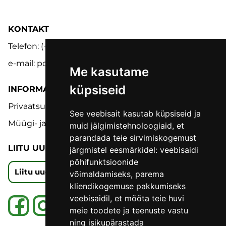
KONTAKT
Telefon: (+372) 5302 9848
e-mail: pood@lmk.ee
Me kasutame
küpsiseid
INFORMATSIOON
Privaatsuspoliitika
See veebisait kasutab küpsiseid ja
Müügi- ja tagastustingimused
muid jälgimistehnoloogiaid, et
parandada teie sirvimiskogemust
LIITU UUDISKIRJAGA
järgmistel eesmärkidel:
veebisaidi
põhifunktsioonide
Liitu uudiskirjaga
võimaldamiseks
,
parema
kliendikogemuse pakkumiseks
veebisaidil
,
et mõõta teie huvi
meie toodete ja teenuste vastu
ning isikupärastada