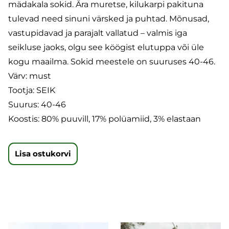
mädakala sokid. Ära muretse, kilukarpi pakituna
tulevad need sinuni värsked ja puhtad. Mõnusad,
vastupidavad ja parajalt vallatud – valmis iga
seikluse jaoks, olgu see köögist elutuppa või üle
kogu maailma. Sokid meestele on suuruses 40-46.
Värv: must
Tootja: SEIK
Suurus: 40-46
Koostis: 80% puuvill, 17% polüamiid, 3% elastaan
Lisa ostukorvi