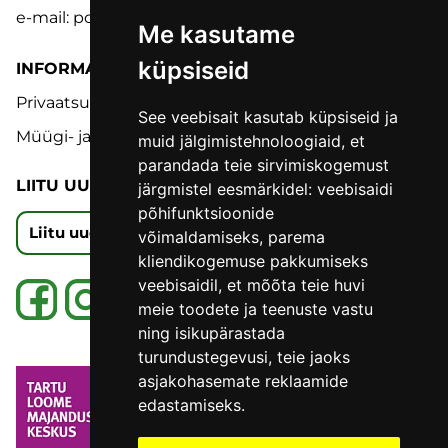
e-mail: pood@lmk.ee
Me kasutame
küpsiseid
INFORMATSIOON
Privaatsuspoliitika
See veebisait kasutab küpsiseid ja
Müügi- ja tagastustingimused
muid jälgimistehnoloogiaid, et
parandada teie sirvimiskogemust
LIITU UUDISKIRJAGA
järgmistel eesmärkidel:
veebisaidi
põhifunktsioonide
Liitu uudiskirjaga
võimaldamiseks
,
parema
kliendikogemuse pakkumiseks
veebisaidil
,
et mõõta teie huvi
meie toodete ja teenuste vastu
ning isikupärastada
turundustegevusi
,
teie jaoks
asjakohasemate reklaamide
edastamiseks
.