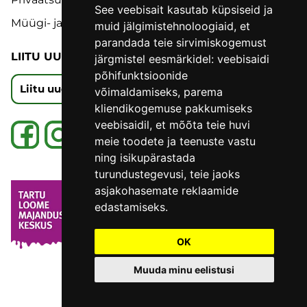
See veebisait kasutab küpsiseid ja
Müügi- ja tagastustingimused
muid jälgimistehnoloogiaid, et
parandada teie sirvimiskogemust
LIITU UUDISKIRJAGA
järgmistel eesmärkidel:
veebisaidi
põhifunktsioonide
Liitu uudiskirjaga
võimaldamiseks
,
parema
kliendikogemuse pakkumiseks
veebisaidil
,
et mõõta teie huvi
meie toodete ja teenuste vastu
ning isikupärastada
turundustegevusi
,
teie jaoks
asjakohasemate reklaamide
edastamiseks
.
OK
Muuda minu eelistusi