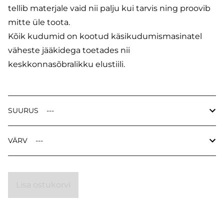
tellib materjale vaid nii palju kui tarvis ning proovib
mitte üle toota.
Kõik kudumid on kootud käsikudumismasinatel
väheste jääkidega toetades nii
keskkonnasõbralikku elustiili.
SUURUS
VÄRV
Lisa ostukorvi