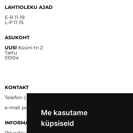
LAHTIOLEKU AJAD
E-R 11-19
L-P 11-15
ASUKOHT
UUS!
Küüni tn 2
Tartu
51004
KONTAKT
Telefon: (+372) 5302 9848
e-mail: pood@lmk.ee
Me kasutame
küpsiseid
INFORMATSIOON
Privaatsuspoliitika