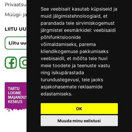
Privaatsuspoliitika
See veebisait kasutab küpsiseid ja
Müügi- ja tagastustingimused
muid jälgimistehnoloogiaid, et
parandada teie sirvimiskogemust
LIITU UUDISKIRJAGA
järgmistel eesmärkidel:
veebisaidi
põhifunktsioonide
Liitu uudiskirjaga
võimaldamiseks
,
parema
kliendikogemuse pakkumiseks
veebisaidil
,
et mõõta teie huvi
meie toodete ja teenuste vastu
ning isikupärastada
turundustegevusi
,
teie jaoks
asjakohasemate reklaamide
edastamiseks
.
OK
Muuda minu eelistusi