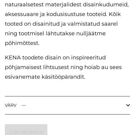
naturaalsetest materjalidest disainkudumeid,
aksessuaare ja kodusisustuse tooteid. Kõik
tooted on disainitud ja valmistatud saarel
ning tootmisel lähtutakse nulljäätme
põhimõttest.
KENA toodete disain on inspireeritud
põhjamaisest lihtsusest ning hoiab au sees
esivanemate käsitööpärandit.
VÄRV
Lisa ostukorvi