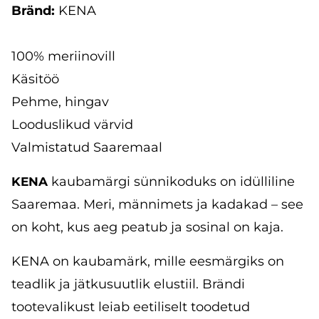
Bränd:
KENA
100% meriinovill
Käsitöö
Pehme, hingav
Looduslikud värvid
Valmistatud Saaremaal
kaubamärgi sünnikoduks on idülliline
KENA
Saaremaa. Meri, männimets ja kadakad – see
on koht, kus aeg peatub ja sosinal on kaja.
KENA on kaubamärk, mille eesmärgiks on
teadlik ja jätkusuutlik elustiil. Brändi
tootevalikust leiab eetiliselt toodetud