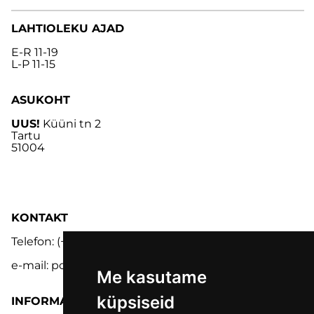
LAHTIOLEKU AJAD
E-R 11-19
L-P 11-15
ASUKOHT
UUS!
Küüni tn 2
Tartu
51004
KONTAKT
Telefon: (+372) 5302 9848
e-mail: pood@lmk.ee
Me kasutame
küpsiseid
INFORMATSIOON