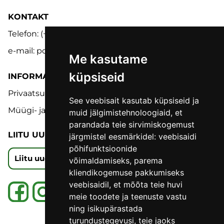
KONTAKT
Telefon: (+372) 5302 9848
e-mail: pood@lmk.ee
Me kasutame
küpsiseid
INFORMATSIOON
Privaatsuspoliitika
See veebisait kasutab küpsiseid ja
Müügi- ja tagastustingimused
muid jälgimistehnoloogiaid, et
parandada teie sirvimiskogemust
LIITU UUDISKIRJAGA
järgmistel eesmärkidel:
veebisaidi
põhifunktsioonide
Liitu uudiskirjaga
võimaldamiseks
,
parema
kliendikogemuse pakkumiseks
veebisaidil
,
et mõõta teie huvi
meie toodete ja teenuste vastu
ning isikupärastada
turundustegevusi
,
teie jaoks