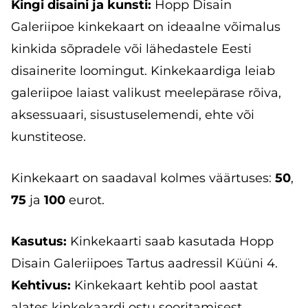
Kingi disaini ja kunsti:
Hopp Disain
Galeriipoe kinkekaart on ideaalne võimalus
kinkida sõpradele või lähedastele Eesti
disainerite loomingut. Kinkekaardiga leiab
galeriipoe laiast valikust meelepärase rõiva,
aksessuaari, sisustuselemendi, ehte või
kunstiteose.
Kinkekaart on saadaval kolmes väärtuses:
50
,
75
ja
100
eurot.
Kasutus:
Kinkekaarti saab kasutada Hopp
Disain Galeriipoes Tartus aadressil Küüni 4.
Kehtivus:
Kinkekaart kehtib pool aastat
alates kinkekaardi ostu sooritamisest.