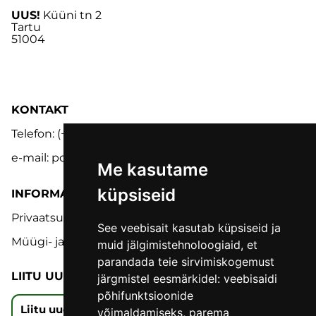
UUS!
Küüni tn 2
Tartu
51004
KONTAKT
Telefon: (+372) 5302 9848
e-mail: pood@lmk.ee
Me kasutame
küpsiseid
INFORMATSIOON
Privaatsuspoliitika
See veebisait kasutab küpsiseid ja
Müügi- ja tagastustingimused
muid jälgimistehnoloogiaid, et
parandada teie sirvimiskogemust
LIITU UUDISKIRJAGA
järgmistel eesmärkidel:
veebisaidi
põhifunktsioonide
Liitu uudiskirjaga
võimaldamiseks
,
parema