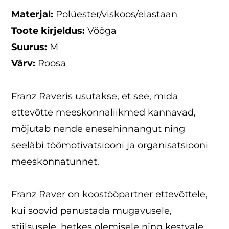
Materjal:
Polüester/viskoos/elastaan
Toote kirjeldus:
Vööga
Suurus:
M
Värv:
Roosa
Franz Raveris usutakse, et see, mida
ettevõtte meeskonnaliikmed kannavad,
mõjutab nende enesehinnangut ning
seeläbi töömotivatsiooni ja organisatsiooni
meeskonnatunnet.
Franz Raver on koostööpartner ettevõttele,
kui soovid panustada mugavusele,
stiilsusele, hetkes olemisele ning kestvale