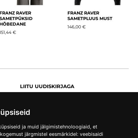
FRANZ RAVER
FRANZ RAVER
SAMETPÜKSID
SAMETPLUUS MUST
HÕBEDANE
146,00 €
151,44 €
LIITU UUDISKIRJAGA
Liitu uudiskirjaga
üpsiseid
üpsiseid ja muid jälgimistehnoloogiaid, et
skogemust järgmistel eesmärkidel:
veebisaidi