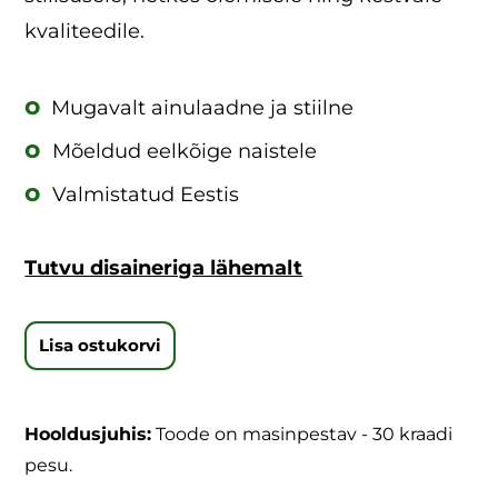
kvaliteedile.
o
Mugavalt ainulaadne ja stiilne
o
Mõeldud eelkõige naistele
o
Valmistatud Eestis
Tutvu disaineriga lähemalt
Lisa ostukorvi
Hooldusjuhis:
Toode on masinpestav - 30 kraadi
pesu.