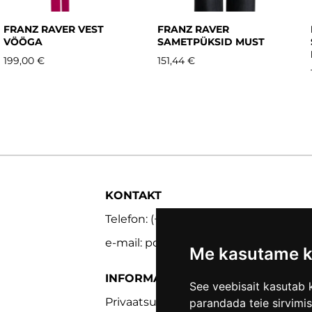
FRANZ RAVER VEST
FRANZ RAVER
VÖÖGA
SAMETPÜKSID MUST
199,00 €
151,44 €
KONTAKT
Telefon: (+372) 5302 9848
e-mail: pood@lmk.ee
Me kasutame k
INFORMATSIOON
See veebisait kasutab k
Privaatsuspoliitika
parandada teie sirvimi