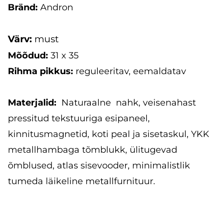
Bränd:
Andron
Värv:
must
Mõõdud:
31 x 35
Rihma pikkus:
reguleeritav, eemaldatav
Materjalid:
Naturaalne nahk, veisenahast
pressitud tekstuuriga esipaneel,
kinnitusmagnetid, koti peal ja sisetaskul, YKK
metallhambaga tõmblukk, ülitugevad
õmblused, atlas sisevooder, minimalistlik
tumeda läikeline metallfurnituur.