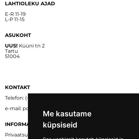
LAHTIOLEKU AJAD
E-R 11-19
L-P 11-15
ASUKOHT
UUS!
Küüni tn 2
Tartu
51004
KONTAKT
Telefon: (+372) 5302 9848
e-mail: pood@lmk.ee
Me kasutame
küpsiseid
INFORMATSIOON
Privaatsuspoliitika