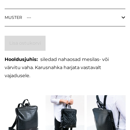
MUSTER
Lisa ostukorvi
Hooldusjuhis:
siledad nahaosad mesilas- või
värvitu vaha. Karusnahka harjata vastavalt
vajadusele.