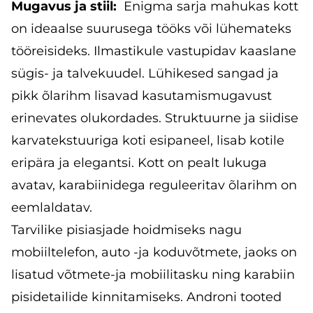
Mugavus ja stiil:
Enigma sarja mahukas kott
on ideaalse suurusega tööks või lühemateks
tööreisideks. Ilmastikule vastupidav kaaslane
sügis- ja talvekuudel. Lühikesed sangad ja
pikk õlarihm lisavad kasutamismugavust
erinevates olukordades. Struktuurne ja siidise
karvatekstuuriga koti esipaneel, lisab kotile
eripära ja elegantsi. Kott on pealt lukuga
avatav, karabiinidega reguleeritav õlarihm on
eemlaldatav.
Tarvilike pisiasjade hoidmiseks nagu
mobiiltelefon, auto -ja koduvõtmete, jaoks on
lisatud võtmete-ja mobiilitasku ning karabiin
pisidetailide kinnitamiseks. Androni tooted