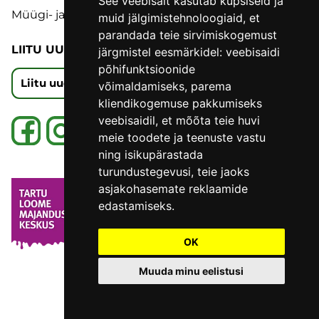
See veebisait kasutab küpsiseid ja
Müügi- ja tagastustingimused
muid jälgimistehnoloogiaid, et
parandada teie sirvimiskogemust
LIITU UUDISKIRJAGA
järgmistel eesmärkidel:
veebisaidi
põhifunktsioonide
Liitu uudiskirjaga
võimaldamiseks
,
parema
kliendikogemuse pakkumiseks
veebisaidil
,
et mõõta teie huvi
meie toodete ja teenuste vastu
ning isikupärastada
turundustegevusi
,
teie jaoks
asjakohasemate reklaamide
edastamiseks
.
OK
Muuda minu eelistusi