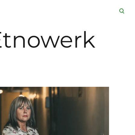
lisati ostukorvi.
Vaata ostukorvi
Etnowerk