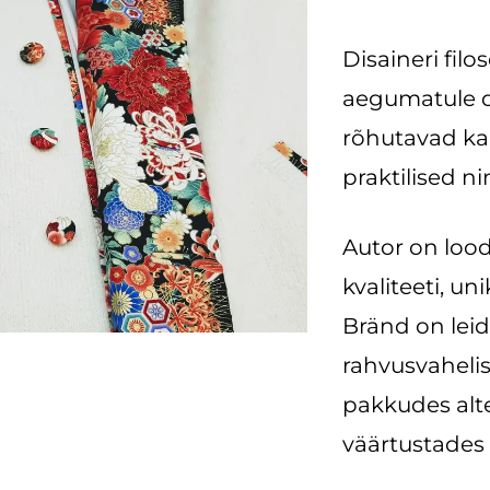
Disaineri filo
aegumatule di
rõhutavad ka
praktilised 
Autor on loo
kvaliteeti, un
Bränd on leid
rahvusvaheli
pakkudes alt
väärtustades 