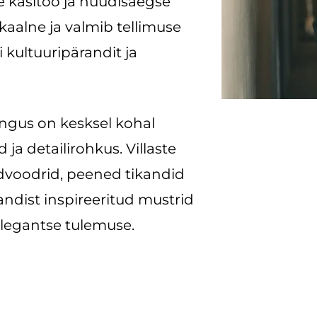
se käsitöö ja nüüdisaegse
ikaalne ja valmib tellimuse
 kultuuripärandit ja
ngus on kesksel kohal
 ja detailirohkus. Villaste
iidvoodrid, peened tikandid
andist inspireeritud mustrid
legantse tulemuse.