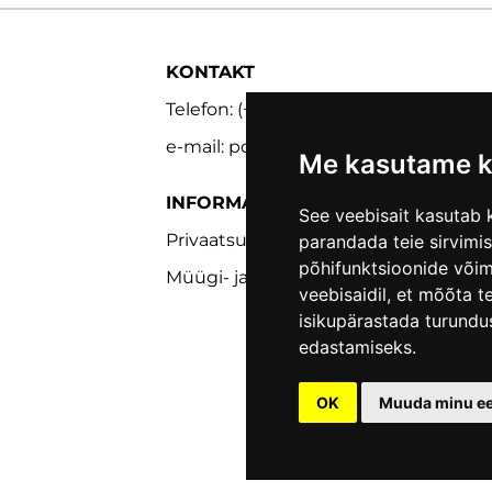
KONTAKT
Telefon: (+372) 5302 9848
e-mail: pood@lmk.ee
Me kasutame k
INFORMATSIOON
See veebisait kasutab k
Privaatsuspoliitika
parandada teie sirvimi
põhifunktsioonide või
Müügi- ja tagastustingimused
veebisaidil
,
et mõõta te
isikupärastada turundu
edastamiseks
.
OK
Muuda minu eel
date cookies preferences