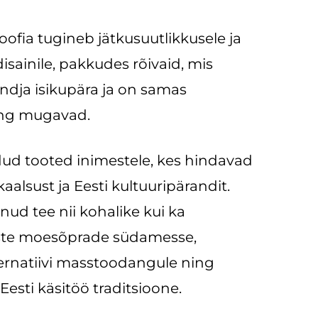
soofia tugineb jätkusuutlikkusele ja
sainile, pakkudes rõivaid, mis
ndja isikupära ja on samas
ning mugavad.
dud tooted inimestele, kes hindavad
ikaalsust ja Eesti kultuuripärandit.
nud tee nii kohalike kui ka
ste moesõprade südamesse,
ernatiivi masstoodangule ning
Eesti käsitöö traditsioone.