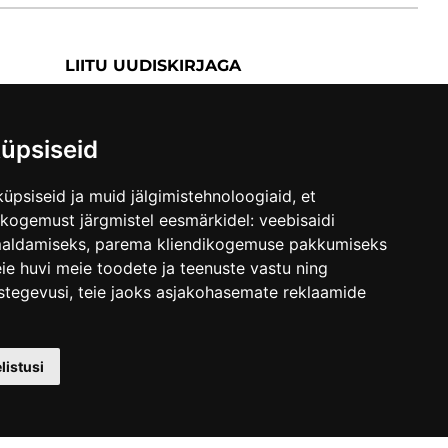
LIITU UUDISKIRJAGA
Liitu uudiskirjaga
üpsiseid
üpsiseid ja muid jälgimistehnoloogiaid, et
skogemust järgmistel eesmärkidel:
veebisaidi
maldamiseks
,
parema kliendikogemuse pakkumiseks
ie huvi meie toodete ja teenuste vastu ning
stegevusi
,
teie jaoks asjakohasemate reklaamide
istusi