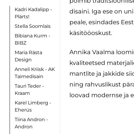
põimib traditsioonili
Kadri Kadalipp -
disaini. Iga ese on un
Plärts!
peale, esindades Eesti
Stella Soomlais
käsitööoskust.
Bibiana Kurm -
BIBZ
Annika Vaalma loomi
Maria Rästa
Design
kvaliteetsed materjalid
Anneli Kriisk - AK
mantlite ja jakkide s
Taimedisain
ning rahvuslikust pär
Tauri Teder -
Kraam
loovad modernse ja e
Karel Limberg -
Eherüs
Tiina Andron -
Andron