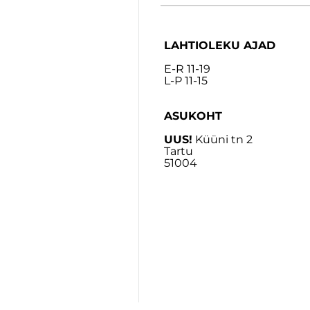
LAHTIOLEKU AJAD
E-R 11-19
L-P 11-15
ASUKOHT
UUS!
Küüni tn 2
Tartu
51004
Update cookies preferences
Up